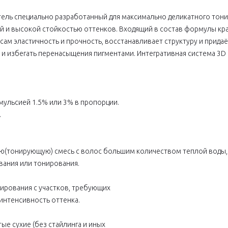
раситель специально разработанный для максимально деликатного то
 и высокой стойкостью оттенков. Входящий в состав формулы крас
м эластичность и прочность, восстанавливает структуру и придаё
избегать перенасыщения пигментами. Интегративная система 3D Int
мульсией 1.5% или 3% в пропорции.
.
ю(тонирующую) смесь с волос большим количеством теплой воды, 
ания или тонирования.
ирования с участков, требующих
интенсивность оттенка.
ые сухие (без стайлинга и иных