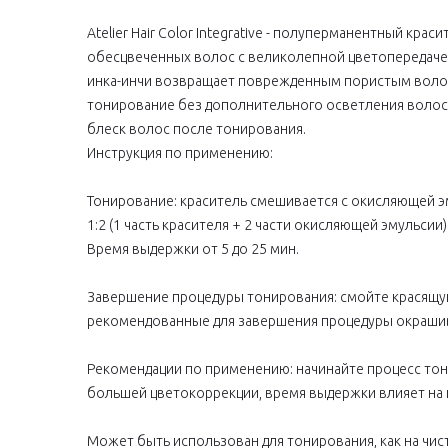
Atelier Hair Color Integrative - полуперманентный к
обесцвеченных волос с великолепной цветопередачей
инка-инчи возвращает поврежденным пористым волоса
тонирование без дополнительного осветления волос и 
блеск волос после тонирования.
Инструкция по применению:
Тонирование: краситель смешивается с окисляющей э
1:2 (1 часть красителя + 2 части окисляющей эмульсии)
Время выдержки от 5 до 25 мин.
Завершение процедуры тонирования: смойте красящу
рекомендованные для завершения процедуры окрашив
Рекомендации по применению: начинайте процесс тон
большей цветокоррекции, время выдержки влияет на 
Может быть использован для тонирования, как на чист