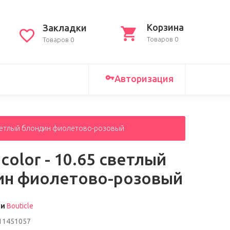
Корзина
Закладки
Товаров 0
Товаров 0
Авторизация
5 светлый блондин фиолетово-розовый
 color - 10.65 светлый
ин фиолетово-розовый
ли
Bouticle
11451057