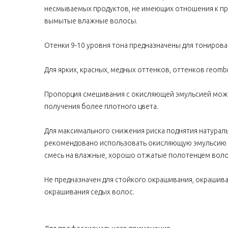
несмываемых продуктов, не имеющих отношения к про
вымытые влажные волосы.
Отенки 9-10 уровня тона предназначены для тониров
Для ярких, красных, медных оттенков, оттенков reom
Пропорция смешивания с окисляющей эмульсией может
получения более плотного цвета.
Для максимального снижения риска поднятия натурал
рекомендовано использовать окисляющую эмульсию B
смесь на влажные, хорошо отжатые полотенцем волос
Не предназначен для стойкого окрашивания, окрашив
окрашивания седых волос.