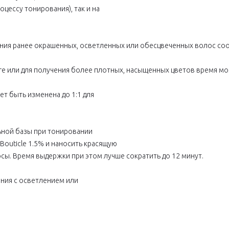
цессу тонирования), так и на
ания ранее окрашенных, осветленных или обесцвеченных волос со
bre или для получения более плотных, насыщенных цветов время мо
 быть изменена до 1:1 для
ьной базы при тонировании
outicle 1.5% и наносить красящую
ы. Время выдержки при этом лучше сократить до 12 минут.
ания с осветлением или