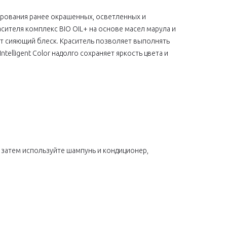
нирования ранее окрашенных, осветленных и
ителя комплекс BIO OIL+ на основе масел марула и
т сияющий блеск. Краситель позволяет выполнять
elligent Color надолго сохраняет яркость цвета и
затем используйте шампунь и кондиционер,