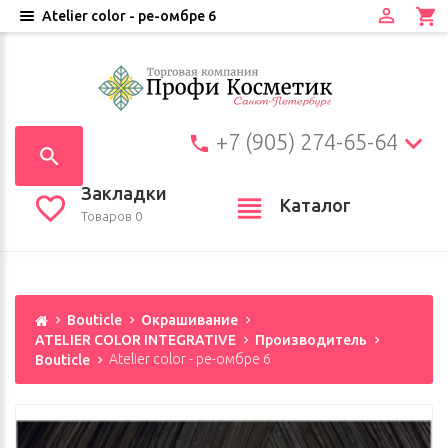
Atelier color - ре-омбре 6
+7 (905) 274-65-64
Закладки
Каталог
Товаров 0
Bouticle
Окрашивание
ATELIER COLOR INTEGRATIVE
Производитель
Bouticle
Atelier color - ре-омбре 6