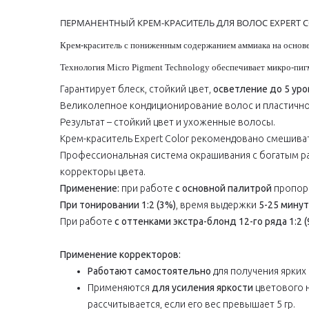
ПЕРМАНЕНТНЫЙ КРЕМ-КРАСИТЕЛЬ ДЛЯ ВОЛОС EXPERT 
Крем-краситель с пониженным содержанием аммиака на основе
Технология Micro Pigment Technology обеспечивает микро-пи
Гарантирует блеск, стойкий цвет,
осветление до 5 уро
Великолепное кондиционирование волос и пластично
Результат – стойкий цвет и ухоженные волосы.
Крем-краситель Expert Color рекомендовано смешиват
Профессиональная система окрашивания с богатым р
корректоры цвета.
Применение:
при работе
с основной палитрой
пропор
При тонировании 1:2 (3%)
, время выдержки
5-25 минут
При работе
с оттенками экстра-блонд
12-го ряда 1:2 
Применение корректоров:
Работают самостоятельно
для получения ярких
Применяются
для усиления яркости
цветового 
рассчитывается, если его вес превышает 5 гр.