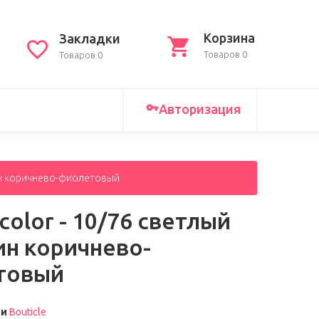
Корзина
Закладки
Товаров 0
Товаров 0
Авторизация
дин коричнево-фиолетовый
color - 10/76 светлый
н коричнево-
товый
ли
Bouticle