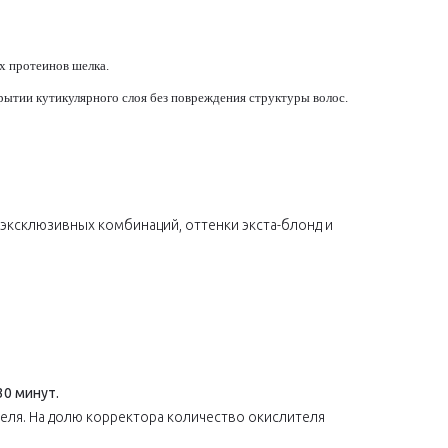
х протеинов шелка.
ытии кутикулярного слоя без повреждения структуры волос.
ксклюзивных комбинаций, оттенки экста-блонд и
30 минут.
еля. На долю корректора количество окислителя