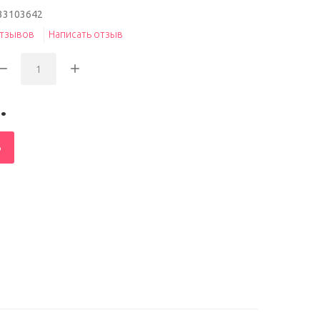
33103642
отзывов
Написать отзыв
.
Ь