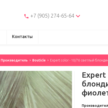
+7 (905) 274-65-64
Контакты
Производитель
Bouticle
Expert color - 10/76 светлый блон
Expert 
блонди
фиоле
Производите