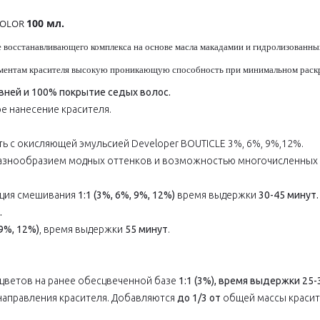
100 мл.
COLOR
 восстанавливающего комплекса на основе масла макадамии и гидролизованны
гментам красителя высокую проникающую способность при минимальном раскр
вней и 100% покрытие седых волос.
е нанесение красителя.
ь с окисляющей эмульсией Developer BOUTICLE 3%, 6%, 9%,12%.
азнообразием модных оттенков и возможностью многочисленных э
ция смешивания
1:1 (3%, 6%, 9%, 12%)
время выдержки
30-45 минут.
.
(9%, 12%)
, время выдержки
55 минут
.
 цветов на ранее обесцвеченной базе
1:1 (3%), время выдержки 25-
направления красителя. Добавляются
до 1/3 от
общей массы красит