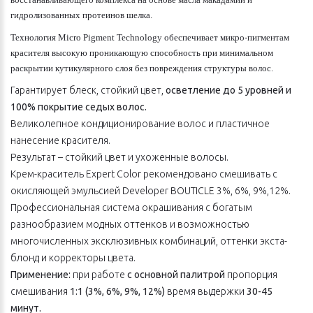
гидролизованных протеинов шелка.
Технология Micro Pigment Technology обеспечивает микро-пигментам
красителя высокую проникающую способность при минимальном
раскрытии кутикулярного слоя без повреждения структуры волос.
Гарантирует блеск, стойкий цвет,
осветление до 5 уровней и
100% покрытие седых волос.
Великолепное кондиционирование волос и пластичное
нанесение красителя.
Результат – стойкий цвет и ухоженные волосы.
Крем-краситель Expert Color рекомендовано смешивать с
окисляющей эмульсией Developer BOUTICLE 3%, 6%, 9%,12%.
Профессиональная система окрашивания с богатым
разнообразием модных оттенков и возможностью
многочисленных эксклюзивных комбинаций, оттенки экста-
блонд и корректоры цвета.
Применение:
при работе
с основной палитрой
пропорция
смешивания
1:1 (3%, 6%, 9%, 12%)
время выдержки
30-45
минут.