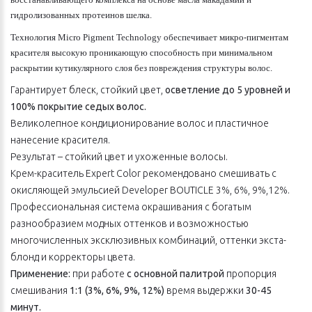
гидролизованных протеинов шелка.
Технология Micro Pigment Technology обеспечивает микро-пигментам
красителя высокую проникающую способность при минимальном
раскрытии кутикулярного слоя без повреждения структуры волос.
Гарантирует блеск, стойкий цвет,
осветление до 5 уровней и
100% покрытие седых волос.
Великолепное кондиционирование волос и пластичное
нанесение красителя.
Результат – стойкий цвет и ухоженные волосы.
Крем-краситель Expert Color рекомендовано смешивать с
окисляющей эмульсией Developer BOUTICLE 3%, 6%, 9%,12%.
Профессиональная система окрашивания с богатым
разнообразием модных оттенков и возможностью
многочисленных эксклюзивных комбинаций, оттенки экста-
блонд и корректоры цвета.
Применение:
при работе
с основной палитрой
пропорция
смешивания
1:1 (3%, 6%, 9%, 12%)
время выдержки
30-45
минут.