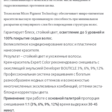
гидролизованных протеинов шелка.
Технология Micro Pigment Technology обеспечивает микро-пигментам
красителя высокую проникающую способность при минимальном
раскрытии кутикулярного слоя без повреждения структуры волос.
Гарантирует блеск, стойкий цвет,
осветление до 5 уровней и
100% покрытие седых волос.
Великолепное кондиционирование волос и пластичное
нанесение красителя.
Результат – стойкий цвет и ухоженные волосы.
Крем-краситель Expert Color рекомендовано смешивать с
окисляющей эмульсией Developer BOUTICLE 3%, 6%, 9%,12%.
Профессиональная система окрашивания с богатым
разнообразием модных оттенков и возможностью
многочисленных эксклюзивных комбинаций, оттенки экста-
блонд и корректоры цвета.
Применение:
при работе
с основной палитрой
пропорция
смешивания
1:1 (3%, 6%, 9%, 12%)
время выдержки
30-45
минут.