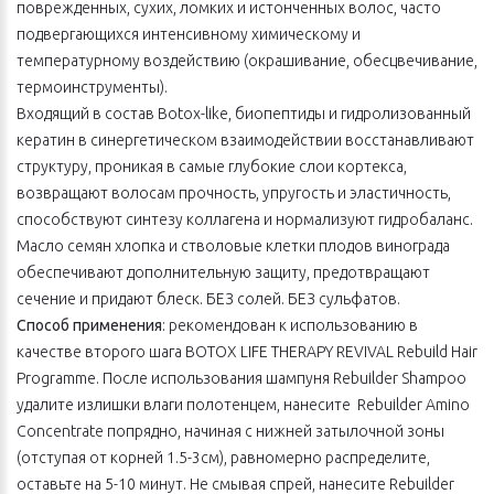
поврежденных, сухих, ломких и истонченных волос, часто
подвергающихся интенсивному химическому и
температурному воздействию (окрашивание, обесцвечивание,
термоинструменты).
Входящий в состав Botox-like, биопептиды и гидролизованный
кератин в синергетическом взаимодействии восстанавливают
структуру, проникая в самые глубокие слои кортекса,
возвращают волосам прочность, упругость и эластичность,
способствуют синтезу коллагена и нормализуют гидробаланс.
Масло семян хлопка и стволовые клетки плодов винограда
обеспечивают дополнительную защиту, предотвращают
сечение и придают блеск. БЕЗ солей. БЕЗ сульфатов.
Способ применения
: рекомендован к использованию в
качестве второго шага BOTOX LIFE THERAPY REVIVAL Rebuild Hair
Programme. После использования шампуня Rebuilder Shampoo
удалите излишки влаги полотенцем, нанесите Rebuilder Amino
Concentrate попрядно, начиная с нижней затылочной зоны
(отступая от корней 1.5-3см), равномерно распределите,
оставьте на 5-10 минут. Не смывая спрей, нанесите Rebuilder